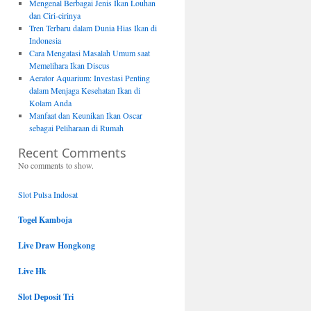
Mengenal Berbagai Jenis Ikan Louhan
dan Ciri-cirinya
Tren Terbaru dalam Dunia Hias Ikan di
Indonesia
Cara Mengatasi Masalah Umum saat
Memelihara Ikan Discus
Aerator Aquarium: Investasi Penting
dalam Menjaga Kesehatan Ikan di
Kolam Anda
Manfaat dan Keunikan Ikan Oscar
sebagai Peliharaan di Rumah
Recent Comments
No comments to show.
Slot Pulsa Indosat
Togel Kamboja
Live Draw Hongkong
Live Hk
Slot Deposit Tri