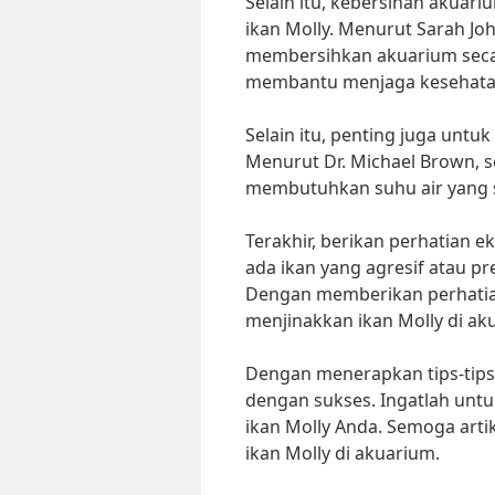
Selain itu, kebersihan akua
ikan Molly. Menurut Sarah Jo
membersihkan akuarium secar
membantu menjaga kesehatan
Selain itu, penting juga unt
Menurut Dr. Michael Brown, se
membutuhkan suhu air yang st
Terakhir, berikan perhatian ek
ada ikan yang agresif atau 
Dengan memberikan perhatian
menjinakkan ikan Molly di ak
Dengan menerapkan tips-tips 
dengan sukses. Ingatlah unt
ikan Molly Anda. Semoga arti
ikan Molly di akuarium.