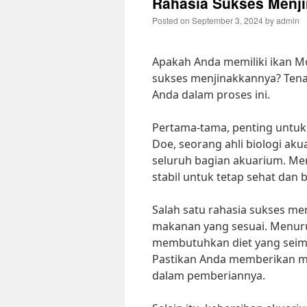
Rahasia Sukses Menji
Posted on
September 3, 2024
by
admin
Apakah Anda memiliki ikan Mo
sukses menjinakkannya? Tena
Anda dalam proses ini.
Pertama-tama, penting untuk 
Doe, seorang ahli biologi aku
seluruh bagian akuarium. Me
stabil untuk tetap sehat dan 
Salah satu rahasia sukses m
makanan yang sesuai. Menurut 
membutuhkan diet yang seim
Pastikan Anda memberikan ma
dalam pemberiannya.