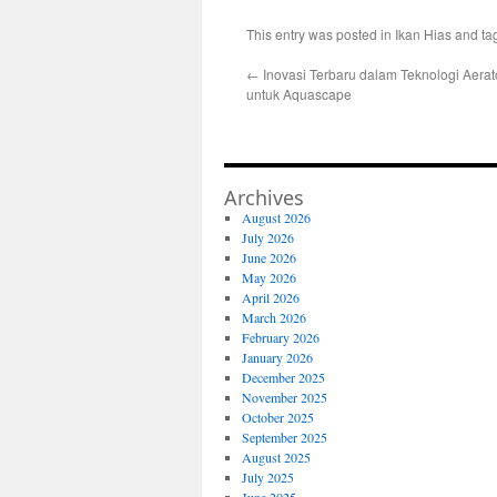
This entry was posted in
Ikan Hias
and ta
←
Inovasi Terbaru dalam Teknologi Aera
untuk Aquascape
Archives
August 2026
July 2026
June 2026
May 2026
April 2026
March 2026
February 2026
January 2026
December 2025
November 2025
October 2025
September 2025
August 2025
July 2025