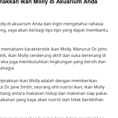
nakkan Ikan Molly di Akuarium Anda
lly di akuarium Anda dan ingin mengetahui rahasia
ng, saya akan berbagi tips-tips yang dapat membantu
memahami karakteristik ikan Molly. Menurut Dr. John
atik, ikan Molly cenderung aktif dan suka berenang di
reka juga membutuhkan lingkungan yang bersih dan
bahagia.
enjinakkan ikan Molly adalah dengan memberikan
Dr. Jane Smith, seorang ahli nutrisi ikan, ikan Molly
bang antara makanan hidup dan makanan siap pakai.
kanan yang kaya akan nutrisi dan tidak berlebihan