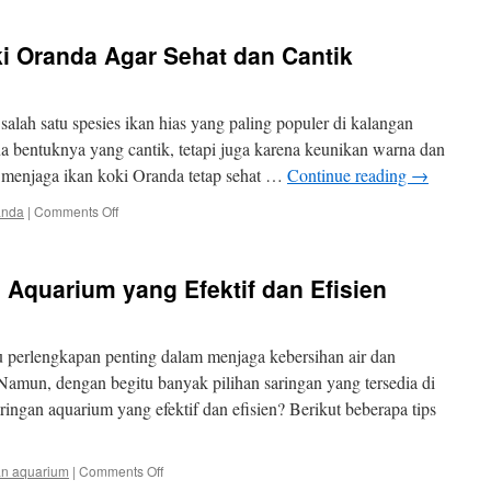
merawat
ikan
i Oranda Agar Sehat dan Cantik
hias
air
tawar
untuk
lah satu spesies ikan hias yang paling populer di kalangan
pemula
a bentuknya yang cantik, tetapi juga karena keunikan warna dan
 menjaga ikan koki Oranda tetap sehat …
Continue reading
→
on
anda
|
Comments Off
Tips
Merawat
Ikan
 Aquarium yang Efektif dan Efisien
Koki
Oranda
Agar
Sehat
u perlengkapan penting dalam menjaga kebersihan air dan
dan
Namun, dengan begitu banyak pilihan saringan yang tersedia di
Cantik
ingan aquarium yang efektif dan efisien? Berikut beberapa tips
on
an aquarium
|
Comments Off
Tips