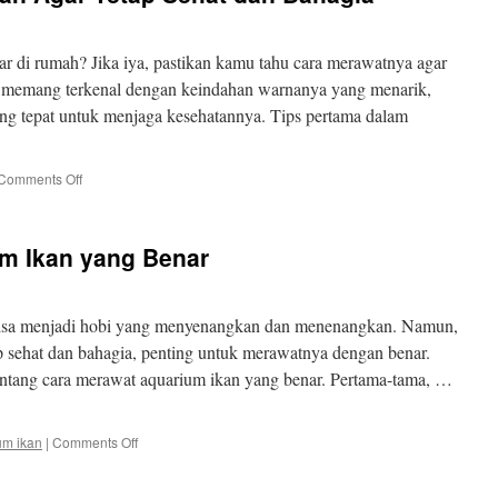
Ikan
sebagai
Ikan
r di rumah? Jika iya, pastikan kamu tahu cara merawatnya agar
Hias
ar memang terkenal dengan keindahan warnanya yang menarik,
 tepat untuk menjaga kesehatannya. Tips pertama dalam
on
Comments Off
Tips
Merawat
Oscar
m Ikan yang Benar
Ikan
Agar
Tetap
Sehat
bisa menjadi hobi yang menyenangkan dan menenangkan. Namun,
dan
p sehat dan bahagia, penting untuk merawatnya dengan benar.
Bahagia
tentang cara merawat aquarium ikan yang benar. Pertama-tama, …
on
um ikan
|
Comments Off
Cara
Merawat