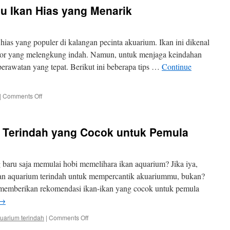
Aquarium
u Ikan Hias yang Menarik
Ikan
yang
Benar
 hias yang populer di kalangan pecinta akuarium. Ikan ini dikenal
kor yang melengkung indah. Namun, untuk menjaga keindahan
erawatan yang tepat. Berikut ini beberapa tips …
Continue
on
|
Comments Off
Tips
Perawatan
Ranchu
 Terindah yang Cocok untuk Pemula
Ikan
Hias
yang
Menarik
aru saja memulai hobi memelihara ikan aquarium? Jika iya,
kan aquarium terindah untuk mempercantik akuariummu, bukan?
 memberikan rekomendasi ikan-ikan yang cocok untuk pemula
→
on
quarium terindah
|
Comments Off
Ragam