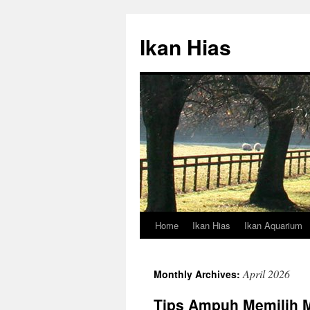
Skip
to
Ikan Hias
content
Home
Ikan Hias
Ikan Aquarium
April 2026
Monthly Archives:
Tips Ampuh Memilih 