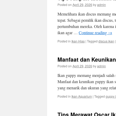
Posted on
April 29, 2026
by
admin
Memelihara ikan discus memang me
tepat. Sebagai pemilik ikan discus,
pertumbuhan mereka. Oleh karena i
ikan agar …
Continue reading
→
Posted in
Ikan Hias
|
Tagged
discus ikan
|
Manfaat dan Keunikan
Posted on
April 29, 2026
by
admin
Ikan guppy memang menjadi salah sa
Manfaat dan keunikan guppy ikan s
yang menarik dan ukuran yang rel
Posted in
Ikan Aquarium
|
Tagged
guppy 
Tips Merawat Oscar I