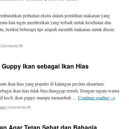
mbutuhkan perhatian ekstra dalam pemilihan makanan yang
 tentu kita ingin memberikan yang terbaik untuk kesehatan dan
tu, berikut beberapa tips ampuh memilih makanan untuk discus
on
Comments Off
Tips
Ampuh
Memilih
 Guppy Ikan sebagai Ikan Hias
Makanan
Untuk
Discus
Ikan
tu ikan hias yang populer di kalangan pecinta akuarium.
ebagai ikan hias tidak bisa dianggap remeh. Dengan ragam warna
atif kecil, ikan guppy mampu menambah …
Continue reading
→
on
ikan
|
Comments Off
Manfaat
dan
Keunikan
kan Agar Tetap Sehat dan Bahagia
Guppy