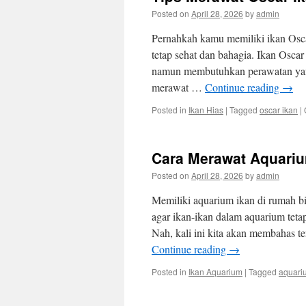
Posted on
April 28, 2026
by
admin
Pernahkah kamu memiliki ikan Osca
tetap sehat dan bahagia. Ikan Osc
namun membutuhkan perawatan yang
merawat …
Continue reading
→
Posted in
Ikan Hias
|
Tagged
oscar ikan
|
Cara Merawat Aquariu
Posted on
April 28, 2026
by
admin
Memiliki aquarium ikan di rumah 
agar ikan-ikan dalam aquarium teta
Nah, kali ini kita akan membahas 
Continue reading
→
Posted in
Ikan Aquarium
|
Tagged
aquari