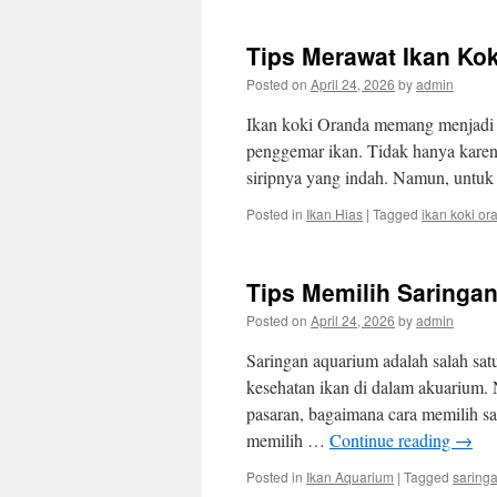
Tips Merawat Ikan Kok
Posted on
April 24, 2026
by
admin
Ikan koki Oranda memang menjadi sa
penggemar ikan. Tidak hanya karen
siripnya yang indah. Namun, untuk
Posted in
Ikan Hias
|
Tagged
ikan koki or
Tips Memilih Saringan
Posted on
April 24, 2026
by
admin
Saringan aquarium adalah salah sat
kesehatan ikan di dalam akuarium. 
pasaran, bagaimana cara memilih sar
memilih …
Continue reading
→
Posted in
Ikan Aquarium
|
Tagged
saring