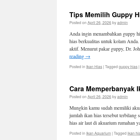
Tips Memilih Guppy H
Posted on
April 26, 2026
by
admin
Anda ingin menambahkan guppy hia
hias berkualitas untuk kolam Anda.
aktif. Menurut pakar guppy, Dr. J
reading
→
Posted in
Ikan Hias
|
Tagged
guppy hias
|
Cara Memperbanyak Ik
Posted on
April 26, 2026
by
admin
Mungkin kamu sudah memiliki akuari
jumlah ikan hias tersebut terbilang
hias air laut di akuarium rumahan
Posted in
Ikan Aquarium
|
Tagged
ikan hia