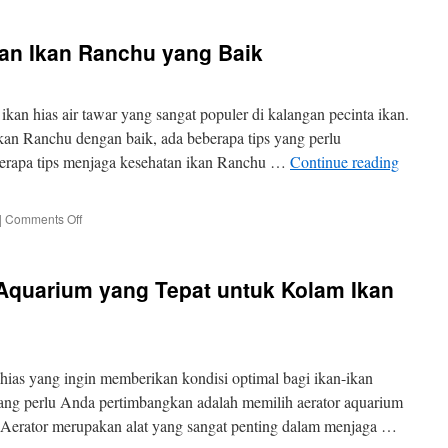
Memilih
Saringan
an Ikan Ranchu yang Baik
Aquarium
yang
Efektif
dan
 ikan hias air tawar yang sangat populer di kalangan pecinta ikan.
Efisien
an Ranchu dengan baik, ada beberapa tips yang perlu
eberapa tips menjaga kesehatan ikan Ranchu …
Continue reading
on
|
Comments Off
Tips
Menjaga
Kesehatan
 Aquarium yang Tepat untuk Kolam Ikan
Ikan
Ranchu
yang
Baik
hias yang ingin memberikan kondisi optimal bagi ikan-ikan
ang perlu Anda pertimbangkan adalah memilih aerator aquarium
 Aerator merupakan alat yang sangat penting dalam menjaga …