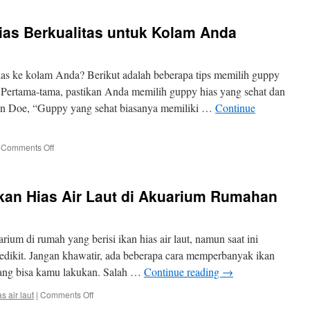
Ikan
Aquarium
ias Berkualitas untuk Kolam Anda
Terindah
yang
Cocok
untuk
s ke kolam Anda? Berikut adalah beberapa tips memilih guppy
Pemula
 Pertama-tama, pastikan Anda memilih guppy hias yang sehat dan
ohn Doe, “Guppy yang sehat biasanya memiliki …
Continue
on
Comments Off
Tips
Memilih
Guppy
an Hias Air Laut di Akuarium Rumahan
Hias
Berkualitas
untuk
Kolam
um di rumah yang berisi ikan hias air laut, namun saat ini
Anda
 sedikit. Jangan khawatir, ada beberapa cara memperbanyak ikan
 yang bisa kamu lakukan. Salah …
Continue reading
→
on
s air laut
|
Comments Off
Cara