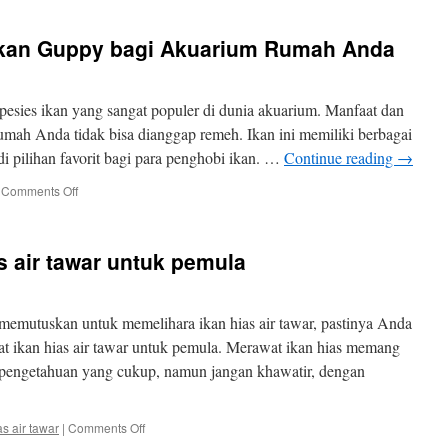
Memperbanyak
Ikan
Ikan Guppy bagi Akuarium Rumah Anda
Hias
Air
Laut
di
esies ikan yang sangat populer di dunia akuarium. Manfaat dan
Akuarium
umah Anda tidak bisa dianggap remeh. Ikan ini memiliki berbagai
Rumahan
 pilihan favorit bagi para penghobi ikan. …
Continue reading
→
on
Comments Off
Manfaat
dan
Khasiat
s air tawar untuk pemula
Ikan
Guppy
bagi
Akuarium
memutuskan untuk memelihara ikan hias air tawar, pastinya Anda
Rumah
 ikan hias air tawar untuk pemula. Merawat ikan hias memang
Anda
 pengetahuan yang cukup, namun jangan khawatir, dengan
on
as air tawar
|
Comments Off
Tips