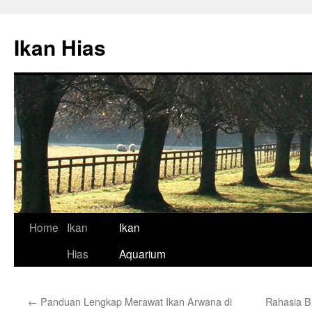
Skip
to
Ikan Hias
content
Home
Ikan
Ikan
Hias
Aquarium
←
Panduan Lengkap Merawat Ikan Arwana di
Rahasia B