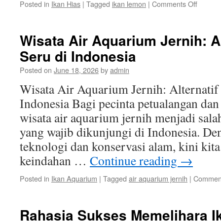
on
Posted in
Ikan Hias
|
Tagged
ikan lemon
|
Comments Off
Resep
Masak
Lezat
Wisata Air Aquarium Jernih: Al
dari
Seru di Indonesia
Ikan
Lemon
Posted on
June 18, 2026
by
admin
untuk
Keluar
Wisata Air Aquarium Jernih: Alternatif
Indonesia Bagi pecinta petualangan dan
wisata air aquarium jernih menjadi salah
yang wajib dikunjungi di Indonesia. D
teknologi dan konservasi alam, kini kit
keindahan …
Continue reading
→
Posted in
Ikan Aquarium
|
Tagged
air aquarium jernih
|
Comment
Rahasia Sukses Memelihara I