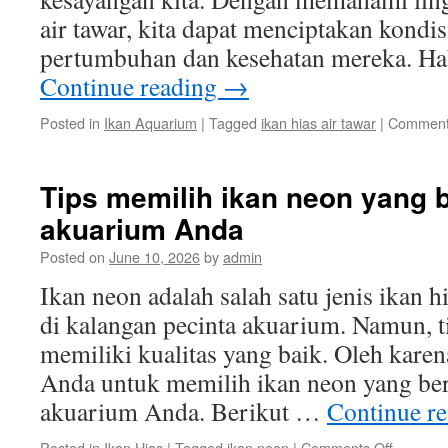
air tawar, kita dapat menciptakan kondi
pertumbuhan dan kesehatan mereka. Ha
Continue reading
→
Posted in
Ikan Aquarium
|
Tagged
ikan hias air tawar
|
Comment
Tips memilih ikan neon yang b
akuarium Anda
Posted on
June 10, 2026
by
admin
Ikan neon adalah salah satu jenis ikan h
di kalangan pecinta akuarium. Namun, 
memiliki kualitas yang baik. Oleh karena
Anda untuk memilih ikan neon yang ber
akuarium Anda. Berikut …
Continue r
on
Posted in
Ikan Hias
|
Tagged
ikan neon
|
Comments Off