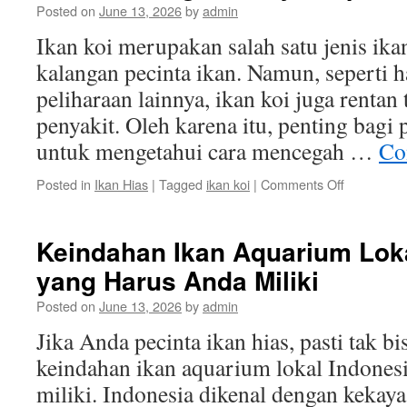
Posted on
June 13, 2026
by
admin
Ikan koi merupakan salah satu jenis ika
kalangan pecinta ikan. Namun, seperti 
peliharaan lainnya, ikan koi juga rentan
penyakit. Oleh karena itu, penting bagi 
untuk mengetahui cara mencegah …
Co
on
Posted in
Ikan Hias
|
Tagged
ikan koi
|
Comments Off
Cara
Mencegah
Penyakit
Keindahan Ikan Aquarium Lok
pada
yang Harus Anda Miliki
Ikan
Koi
Posted on
June 13, 2026
by
admin
Jika Anda pecinta ikan hias, pasti tak b
keindahan ikan aquarium lokal Indones
miliki. Indonesia dikenal dengan kekay