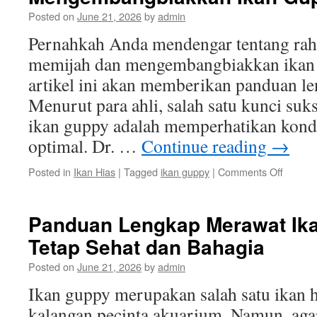
Posted on
June 21, 2026
by
admin
Pernahkah Anda mendengar tentang rah
memijah dan mengembangbiakkan ikan 
artikel ini akan memberikan panduan l
Menurut para ahli, salah satu kunci su
ikan guppy adalah memperhatikan kond
optimal. Dr. …
Continue reading
→
on
Posted in
Ikan Hias
|
Tagged
ikan guppy
|
Comments Off
Rahasi
Sukses
dalam
Panduan Lengkap Merawat Ik
Memija
Tetap Sehat dan Bahagia
dan
Mengem
Posted on
June 21, 2026
by
admin
Ikan
Guppy
Ikan guppy merupakan salah satu ikan h
kalangan pecinta akuarium. Namun, agar