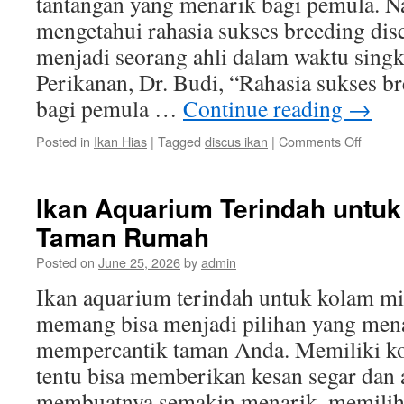
tantangan yang menarik bagi pemula. 
mengetahui rahasia sukses breeding dis
menjadi seorang ahli dalam waktu sing
Perikanan, Dr. Budi, “Rahasia sukses br
bagi pemula …
Continue reading
→
on
Posted in
Ikan Hias
|
Tagged
discus ikan
|
Comments Off
Rahasi
Sukses
Breedi
Ikan Aquarium Terindah untuk
Discus
Taman Rumah
Ikan
Bagi
Posted on
June 25, 2026
by
admin
Pemul
Ikan aquarium terindah untuk kolam mi
memang bisa menjadi pilihan yang men
mempercantik taman Anda. Memiliki k
tentu bisa memberikan kesan segar dan
membuatnya semakin menarik, memilih