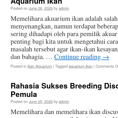
Aquarium Ikan
untuk
Posted on
June 26, 2026
by
admin
Pemula
Memelihara akuarium ikan adalah salah
menyenangkan, namun terdapat bebera
sering dihadapi oleh para pemilik akuar
penting bagi kita untuk mengetahui car
masalah tersebut agar ikan-ikan kesayang
dan bahagia. …
Continue reading
→
Posted in
Ikan Aquarium
|
Tagged
aquarium ikan
|
Comments Of
Rahasia Sukses Breeding Disc
Pemula
Posted on
June 25, 2026
by
admin
Memelihara dan memelihara ikan discus