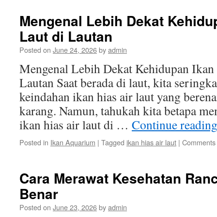
Oscar
Ikan
Mengenal Lebih Dekat Kehidup
sebagai
Laut di Lautan
Hewan
Pelihar
Posted on
June 24, 2026
by
admin
yang
Menarik
Mengenal Lebih Dekat Kehidupan Ikan H
Lautan Saat berada di laut, kita seringk
keindahan ikan hias air laut yang beren
karang. Namun, tahukah kita betapa me
ikan hias air laut di …
Continue readin
Posted in
Ikan Aquarium
|
Tagged
ikan hias air laut
|
Comments 
Cara Merawat Kesehatan Ranc
Benar
Posted on
June 23, 2026
by
admin