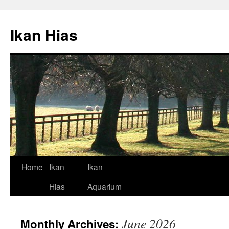
Skip
to
Ikan Hias
content
Home
Ikan
Ikan
Hias
Aquarium
June 2026
Monthly Archives: