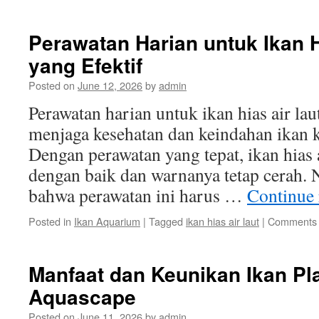
Manfaat
dan
Keunikan
Perawatan Harian untuk Ikan H
Ikan
yang Efektif
Koki
sebagai
Posted on
June 12, 2026
by
admin
Hiasan
Aquarium
Perawatan harian untuk ikan hias air lau
menjaga kesehatan dan keindahan ikan 
Dengan perawatan yang tepat, ikan hias 
dengan baik dan warnanya tetap cerah. 
bahwa perawatan ini harus …
Continue
Posted in
Ikan Aquarium
|
Tagged
ikan hias air laut
|
Comments 
Manfaat dan Keunikan Ikan Pl
Aquascape
Posted on
June 11, 2026
by
admin