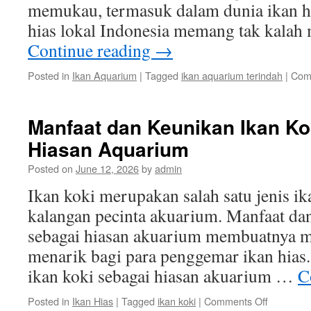
memukau, termasuk dalam dunia ikan h
hias lokal Indonesia memang tak kala
Continue reading
→
Posted in
Ikan Aquarium
|
Tagged
ikan aquarium terindah
|
Com
Manfaat dan Keunikan Ikan Ko
Hiasan Aquarium
Posted on
June 12, 2026
by
admin
Ikan koki merupakan salah satu jenis ik
kalangan pecinta akuarium. Manfaat da
sebagai hiasan akuarium membuatnya me
menarik bagi para penggemar ikan hias.
ikan koki sebagai hiasan akuarium …
C
on
Posted in
Ikan Hias
|
Tagged
ikan koki
|
Comments Off