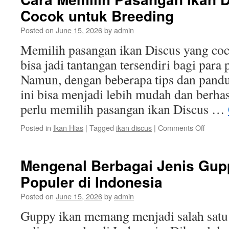
Hias
Cocok untuk Breeding
Aga
Tet
Posted on
June 15, 2026
by
admin
Seh
dan
Memilih pasangan ikan Discus yang co
Cant
bisa jadi tantangan tersendiri bagi para 
Namun, dengan beberapa tips dan pandu
ini bisa menjadi lebih mudah dan berhas
perlu memilih pasangan ikan Discus …
on
Posted in
Ikan Hias
|
Tagged
ikan discus
|
Comments Off
Cara
Memili
Pasan
Mengenal Berbagai Jenis Gup
Ikan
Populer di Indonesia
Discus
yang
Posted on
June 15, 2026
by
admin
Cocok
untuk
Guppy ikan memang menjadi salah satu j
Breedi