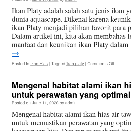
Ikan Platy adalah salah satu jenis ikan
dunia aquascape. Dikenal karena keuni
ikan Platy menjadi pilihan favorit para
Dalam artikel ini, kita akan membahas l
manfaat dan keunikan ikan Platy dala
→
on
Posted in
Ikan Hias
|
Tagged
ikan platy
|
Comments Off
Manfaat
dan
Keunika
Mengenal habitat alami ikan hi
Ikan
untuk perawatan yang optimal
Platy
dalam
Posted on
June 11, 2026
by
admin
Dunia
Aquasca
Mengenal habitat alami ikan hias air taw
untuk memastikan perawatan yang optim
kesayangan kita. Dengan memahami ling