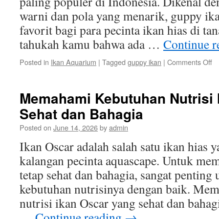
paling populer di Indonesia. Dikenal d
warni dan pola yang menarik, guppy ika
favorit bagi para pecinta ikan hias di ta
tahukah kamu bahwa ada …
Continue 
o
Posted in
Ikan Aquarium
|
Tagged
guppy ikan
|
Comments Off
M
Be
Je
Memahami Kebutuhan Nutrisi 
G
Sehat dan Bahagia
Ik
y
Posted on
June 14, 2026
by
admin
Po
di
Ikan Oscar adalah salah satu ikan hias 
In
kalangan pecinta aquascape. Untuk mem
tetap sehat dan bahagia, sangat pentin
kebutuhan nutrisinya dengan baik. Me
nutrisi ikan Oscar yang sehat dan baha
…
Continue reading
→