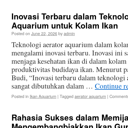
Manfaa
Memeli
Guppy
Inovasi Terbaru dalam Teknolo
Hias
Aquarium untuk Kolam Ikan
sebaga
Hiasan
Posted on
June 22, 2026
by
admin
Rumah
Teknologi aerator aquarium dalam kola
mengalami inovasi terbaru. Inovasi ini 
menjaga kesehatan ikan di dalam kola
produktivitas budidaya ikan. Menurut p
Budi, “Inovasi terbaru dalam teknologi
sangat dibutuhkan dalam …
Continue r
Posted in
Ikan Aquarium
|
Tagged
aerator aquarium
|
Comments
Rahasia Sukses dalam Memij
Mengembangbiakkan Ikan Gu