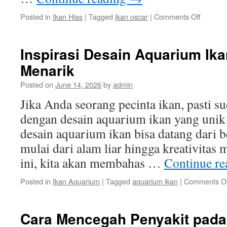
on
Posted in
Ikan Hias
|
Tagged
ikan oscar
|
Comments Off
Memah
Kebutu
Nutrisi
Inspirasi Desain Aquarium Ik
Ikan
Menarik
Oscar
yang
Posted on
June 14, 2026
by
admin
Sehat
dan
Jika Anda seorang pecinta ikan, pasti su
Bahagia
dengan desain aquarium ikan yang unik 
desain aquarium ikan bisa datang dari be
mulai dari alam liar hingga kreativitas 
ini, kita akan membahas …
Continue r
Posted in
Ikan Aquarium
|
Tagged
aquarium ikan
|
Comments Of
Cara Mencegah Penyakit pada 