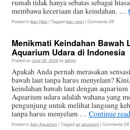
rumah tidak hanya sebatas sebagai hiasan
membawa keceriaan dan keindahan. …
on
Posted in
Ikan Hias
|
Tagged
ikan neon
|
Comments Off
Manfaat
memiliki
ikan
Menikmati Keindahan Bawah 
neon
Aquarium Udara di Indonesia
di
rumah:
Posted on
June 29, 2026
by
admin
Memba
keceriaa
Apakah Anda pernah merasakan sensas
dan
bawah laut tanpa harus menyelam? Kini
keindah
keindahan bawah laut dengan aquarium 
Aquarium udara adalah wahana yang 
pengunjung untuk melihat langsung keh
tanpa harus menyelam …
Continue rea
Posted in
Ikan Aquarium
|
Tagged
air aquarium
|
Comments Off