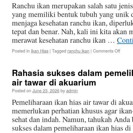
Ranchu ikan merupakan salah satu jenis 
yang memiliki bentuk tubuh yang unik 
menjaga kesehatan ranchu ikan, diperlu
tepat dan benar. Nah, kali ini kita aka
merawat kesehatan ranchu ikan …
Cont
on
Posted in
Ikan Hias
|
Tagged
ranchu ikan
|
Comments Off
Cara
Meraw
Keseh
Rahasia sukses dalam pemelih
Ranch
air tawar di akuarium
Ikan
denga
Posted on
June 23, 2026
by
admin
Benar
Pemeliharaan ikan hias air tawar di a
memerlukan perhatian khusus agar ikan-
sehat dan indah. Namun, tahukah Anda 
sukses dalam pemeliharaan ikan hias di