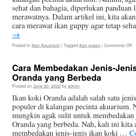
sehat dan bahagia, diperlukan panduan
merawatnya. Dalam artikel ini, kita a
cara merawat ikan guppy agar tetap se
→
o
Posted in
Ikan Aquarium
|
Tagged
ikan guppy
|
Comments Off
P
L
M
Cara Membedakan Jenis-Jenis
Ik
Oranda yang Berbeda
G
ag
Posted on
June 20, 2026
by
admin
Te
S
Ikan koki Oranda adalah salah satu jenis
d
populer di kalangan pecinta akuarium.
B
mungkin agak sulit untuk membedakan j
Oranda yang berbeda. Nah, kali ini kit
membedakan jenis-jenis ikan koki …
C