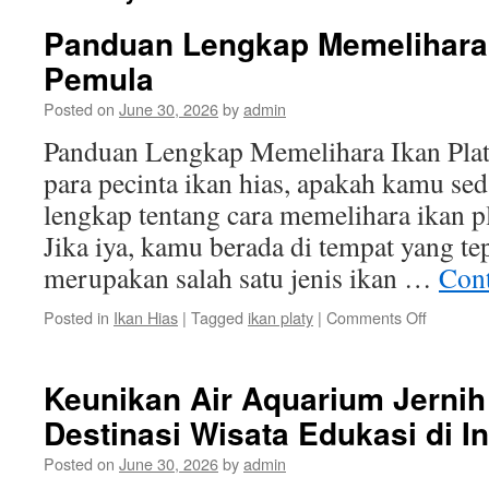
Panduan Lengkap Memelihara 
Pemula
Posted on
June 30, 2026
by
admin
Panduan Lengkap Memelihara Ikan Plat
para pecinta ikan hias, apakah kamu se
lengkap tentang cara memelihara ikan p
Jika iya, kamu berada di tempat yang tep
merupakan salah satu jenis ikan …
Cont
on
Posted in
Ikan Hias
|
Tagged
ikan platy
|
Comments Off
Panduan
Lengkap
Memelih
Keunikan Air Aquarium Jernih
Ikan
Destinasi Wisata Edukasi di I
Platy
untuk
Posted on
June 30, 2026
by
admin
Pemula