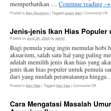
memperhatikan …
Continue reading
→
o
Posted in
Ikan Aquarium
|
Tagged
guppy ikan
|
Comments Off
Pe
M
K
Jenis-jenis Ikan Hias Populer
G
Ik
Posted on
June 26, 2026
by
admin
d
Bagi pemula yang ingin memulai hobi b
B
akuarium, salah satu hal yang paling m
adalah memilih jenis ikan hias yang akan
jenis ikan hias populer untuk pemula s
dari yang mudah perawatannya hingga
on
Posted in
Ikan Hias
|
Tagged
ikan hias
|
Comments Off
Jenis-
jenis
Ikan
Cara Mengatasi Masalah Umu
Hias
Populer