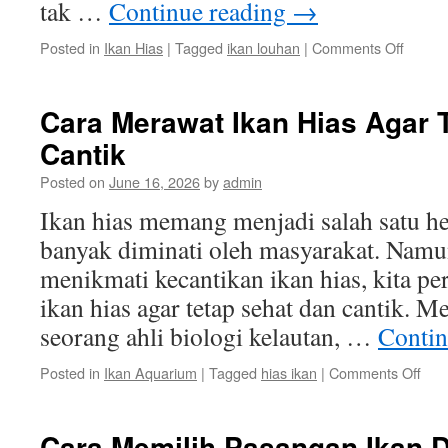
tak …
Continue reading
→
on
Posted in
Ikan Hias
|
Tagged
ikan louhan
|
Comments Off
Manfaa
Menye
dalam
Cara Merawat Ikan Hias Agar 
Dunia
Cantik
Ikan
Louha
Posted on
June 16, 2026
by
admin
Ikan hias memang menjadi salah satu h
banyak diminati oleh masyarakat. Namun
menikmati kecantikan ikan hias, kita pe
ikan hias agar tetap sehat dan cantik. M
seorang ahli biologi kelautan, …
Contin
on
Posted in
Ikan Aquarium
|
Tagged
hias ikan
|
Comments Off
Car
Mer
Ikan
Cara Memilih Pasangan Ikan 