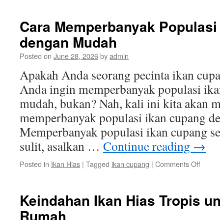
Cara Memperbanyak Populasi
dengan Mudah
Posted on
June 28, 2026
by
admin
Apakah Anda seorang pecinta ikan cupan
Anda ingin memperbanyak populasi ik
mudah, bukan? Nah, kali ini kita akan 
memperbanyak populasi ikan cupang d
Memperbanyak populasi ikan cupang se
sulit, asalkan …
Continue reading
→
on
Posted in
Ikan Hias
|
Tagged
ikan cupang
|
Comments Off
Cara
Memp
Popul
Keindahan Ikan Hias Tropis un
Ikan
Rumah
Cupa