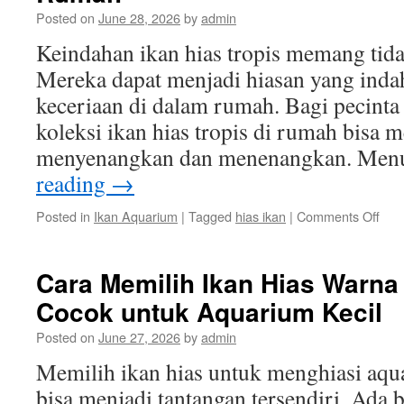
denga
Posted on
June 28, 2026
by
admin
Muda
Keindahan ikan hias tropis memang tida
Mereka dapat menjadi hiasan yang ind
keceriaan di dalam rumah. Bagi pecinta 
koleksi ikan hias tropis di rumah bisa 
menyenangkan dan menenangkan. Me
reading
→
on
Posted in
Ikan Aquarium
|
Tagged
hias ikan
|
Comments Off
Kei
Ikan
Hias
Cara Memilih Ikan Hias Warna
Trop
Cocok untuk Aquarium Kecil
untu
Dipe
Posted on
June 27, 2026
by
admin
di
Rum
Memilih ikan hias untuk menghiasi aq
bisa menjadi tantangan tersendiri. Ada 