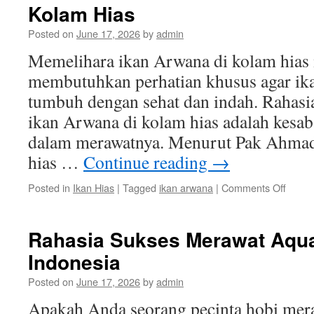
Kolam Hias
Posted on
June 17, 2026
by
admin
Memelihara ikan Arwana di kolam hia
membutuhkan perhatian khusus agar ika
tumbuh dengan sehat dan indah. Rahasi
ikan Arwana di kolam hias adalah kesab
dalam merawatnya. Menurut Pak Ahmad,
hias …
Continue reading
→
on
Posted in
Ikan Hias
|
Tagged
ikan arwana
|
Comments Off
Rahas
Sukse
Memel
Rahasia Sukses Merawat Aqua
Ikan
Indonesia
Arwan
di
Posted on
June 17, 2026
by
admin
Kolam
Hias
Apakah Anda seorang pecinta hobi mer