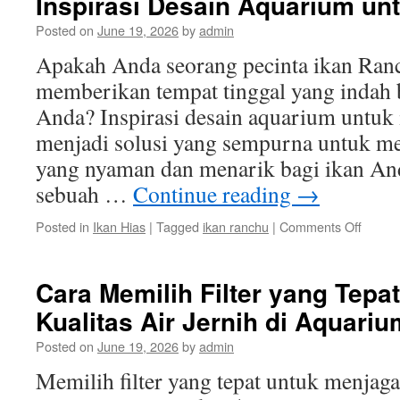
Inspirasi Desain Aquarium un
Posted on
June 19, 2026
by
admin
Apakah Anda seorang pecinta ikan Ran
memberikan tempat tinggal yang indah 
Anda? Inspirasi desain aquarium untuk
menjadi solusi yang sempurna untuk m
yang nyaman dan menarik bagi ikan An
sebuah …
Continue reading
→
on
Posted in
Ikan Hias
|
Tagged
ikan ranchu
|
Comments Off
Inspira
Desain
Aquar
Cara Memilih Filter yang Tepa
untuk
Kualitas Air Jernih di Aquariu
Ikan
Ranch
Posted on
June 19, 2026
by
admin
Memilih filter yang tepat untuk menjaga 