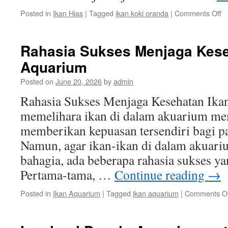
o
Posted in
Ikan Hias
|
Tagged
ikan koki oranda
|
Comments Off
C
M
Je
Rahasia Sukses Menjaga Kese
Je
Aquarium
Ik
Ko
Posted on
June 20, 2026
by
admin
O
y
Rahasia Sukses Menjaga Kesehatan Ik
B
memelihara ikan di dalam akuarium me
memberikan kepuasan tersendiri bagi pa
Namun, agar ikan-ikan di dalam akuariu
bahagia, ada beberapa rahasia sukses ya
Pertama-tama, …
Continue reading
→
Posted in
Ikan Aquarium
|
Tagged
ikan aquarium
|
Comments Of