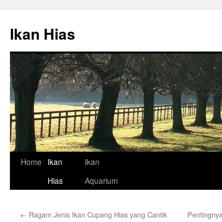
Skip
to
Ikan Hias
content
Home
Ikan
Ikan
Hias
Aquarium
←
Ragam Jenis Ikan Cupang Hias yang Cantik
Pentingny