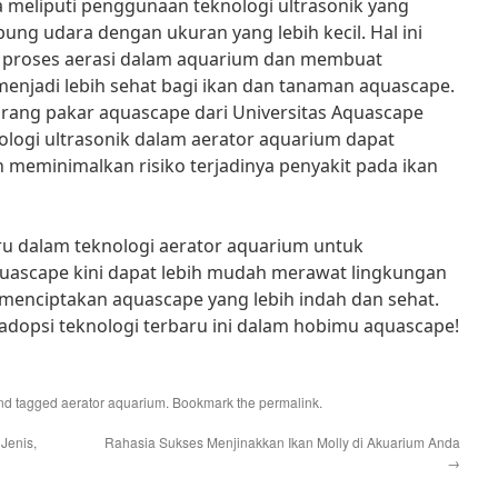
uga meliputi penggunaan teknologi ultrasonik yang
g udara dengan ukuran yang lebih kecil. Hal ini
i proses aerasi dalam aquarium dan membuat
enjadi lebih sehat bagi ikan dan tanaman aquascape.
orang pakar aquascape dari Universitas Aquascape
logi ultrasonik dalam aerator aquarium dapat
n meminimalkan risiko terjadinya penyakit pada ikan
ru dalam teknologi aerator aquarium untuk
uascape kini dapat lebih mudah merawat lingkungan
enciptakan aquascape yang lebih indah dan sehat.
adopsi teknologi terbaru ini dalam hobimu aquascape!
nd tagged
aerator aquarium
. Bookmark the
permalink
.
Jenis,
Rahasia Sukses Menjinakkan Ikan Molly di Akuarium Anda
→