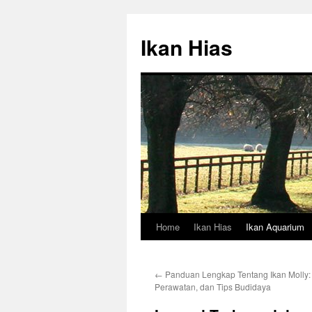
Skip
to
Ikan Hias
content
Home
Ikan Hias
Ikan Aquarium
←
Panduan Lengkap Tentang Ikan Molly: 
Perawatan, dan Tips Budidaya