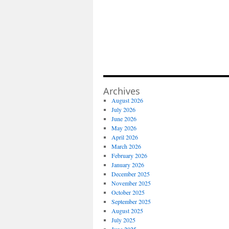
Archives
August 2026
July 2026
June 2026
May 2026
April 2026
March 2026
February 2026
January 2026
December 2025
November 2025
October 2025
September 2025
August 2025
July 2025