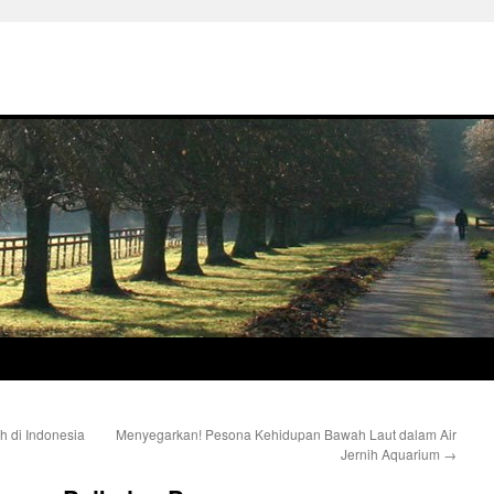
h di Indonesia
Menyegarkan! Pesona Kehidupan Bawah Laut dalam Air
Jernih Aquarium
→