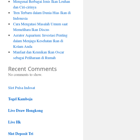
Mengenal Berbagai Jenis Ikan Louhan
dan Ciri-cirinya
Tren Terbaru dalam Dunia Hias Ikan di
Indonesia
Cara Mengatasi Masalah Umum saat
Memelihara Ikan Discus
Aerator Aquarium: Investasi Penting
dalam Menjaga Kesehatan Ikan di
Kolam Anda
Manfaat dan Keunikan Ikan Oscar
sebagai Peliharaan di Rumah
Recent Comments
No comments to show.
Slot Pulsa Indosat
Togel Kamboja
Live Draw Hongkong
Live Hk
Slot Deposit Tri