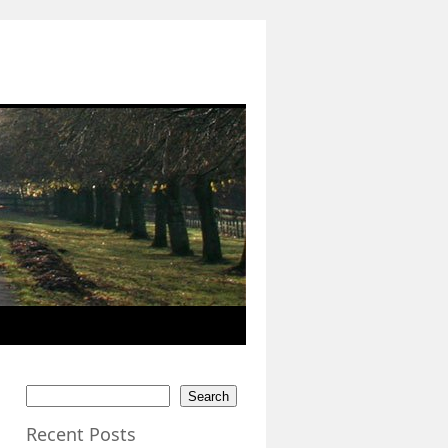
Search
Recent Posts