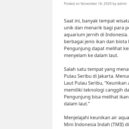
Posted on
November 18, 2025
by
admin
Saat ini, banyak tempat wis
unik dan menarik bagi para p
aquarium jernih di Indonesi
berbagai jenis ikan dan biota
Pengunjung dapat melihat kei
menyelam ke dalam laut.
Salah satu tempat yang mena
Pulau Seribu di Jakarta. Me
Laut Pulau Seribu, “Keunikan a
memiliki teknologi canggih da
Pengunjung bisa melihat ikan
dalam laut.”
Menjelajahi keunikan air aqua
Mini Indonesia Indah (TMII) d