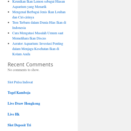
Keunikan Ikan Lemon sebagai Hiasan
Aquarium yang Menarik
Mengenal Berbagai Jenis Ikan Louhan
dan Ciri-cirinya
Tren Terbaru dalam Dunia Hias Ikan di
Indonesia
Cara Mengatasi Masalah Umum saat
Memelihara Ikan Discus
Aerator Aquarium: Investasi Penting
dalam Menjaga Kesehatan Ikan di
Kolam Anda
Recent Comments
No comments to show.
Slot Pulsa Indosat
Togel Kamboja
Live Draw Hongkong
Live Hk
Slot Deposit Tri