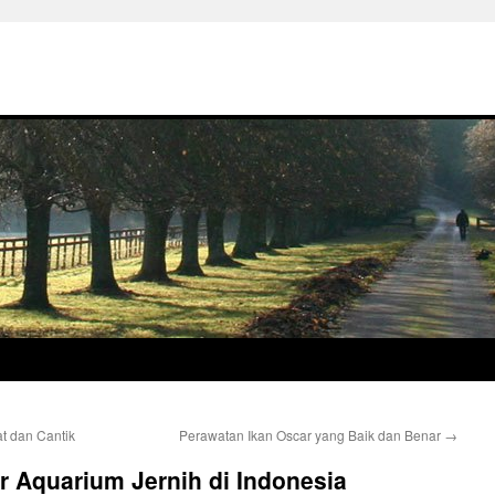
t dan Cantik
Perawatan Ikan Oscar yang Baik dan Benar
→
r Aquarium Jernih di Indonesia