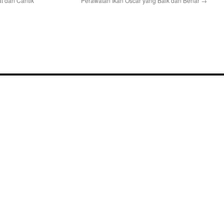
t dan Cantik
Perawatan Ikan Oscar yang Baik dan Benar
→