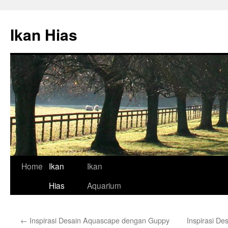
Skip
to
Ikan Hias
content
Home
Ikan
Ikan
Hias
Aquarium
←
Inspirasi Desain Aquascape dengan Guppy
Inspirasi De