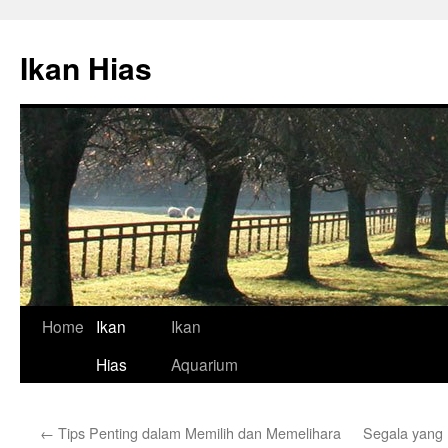
Skip
to
Ikan Hias
content
Home
Ikan
Ikan
Hias
Aquarium
←
Tips Penting dalam Memilih dan Memelihara
Segala yang 