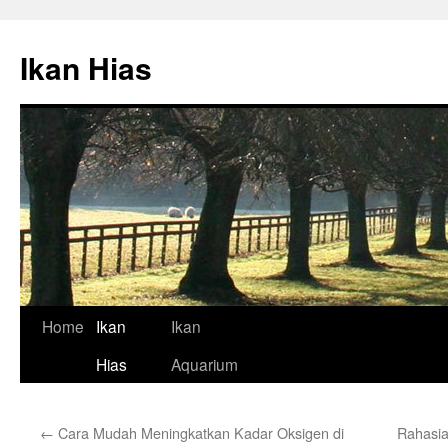
Skip
to
Ikan Hias
content
Home
Ikan
Ikan
Hias
Aquarium
←
Cara Mudah Meningkatkan Kadar Oksigen di
Rahasia