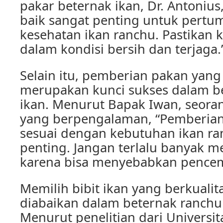
pakar beternak ikan, Dr. Antonius,
baik sangat penting untuk pert
kesehatan ikan ranchu. Pastikan k
dalam kondisi bersih dan terjaga.
Selain itu, pemberian pakan yang
merupakan kunci sukses dalam b
ikan. Menurut Bapak Iwan, seora
yang berpengalaman, “Pemberia
sesuai dengan kebutuhan ikan ra
penting. Jangan terlalu banyak 
karena bisa menyebabkan pencem
Memilih bibit ikan yang berkualit
diabaikan dalam beternak ranchu 
Menurut penelitian dari Universit