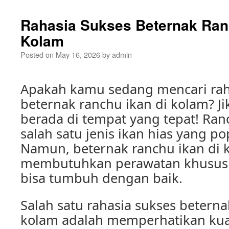
Rahasia Sukses Beternak Ran
Kolam
Posted on
May 16, 2026
by
admin
Apakah kamu sedang mencari rah
beternak ranchu ikan di kolam? J
berada di tempat yang tepat! Ran
salah satu jenis ikan hias yang po
Namun, beternak ranchu ikan di 
membutuhkan perawatan khusus a
bisa tumbuh dengan baik.
Salah satu rahasia sukses beterna
kolam adalah memperhatikan kual