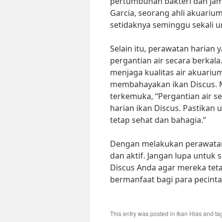
pertumbuhan bakteri dan jam
Garcia, seorang ahli akuariu
setidaknya seminggu sekali u
Selain itu, perawatan harian
pergantian air secara berkal
menjaga kualitas air akuari
membahayakan ikan Discus. M
terkemuka, “Pergantian air s
harian ikan Discus. Pastikan 
tetap sehat dan bahagia.”
Dengan melakukan perawatan 
dan aktif. Jangan lupa untuk
Discus Anda agar mereka teta
bermanfaat bagi para pecinta 
This entry was posted in
Ikan Hias
and ta