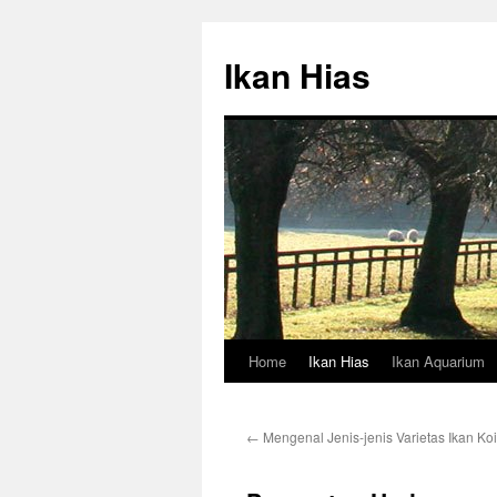
Skip
to
Ikan Hias
content
Home
Ikan Hias
Ikan Aquarium
←
Mengenal Jenis-jenis Varietas Ikan Ko