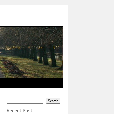
Search
Recent Posts