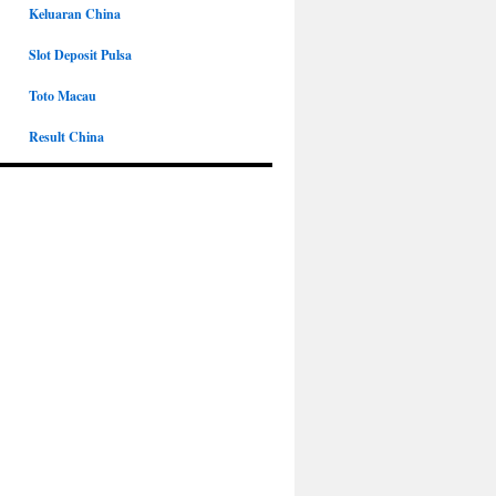
Keluaran China
Slot Deposit Pulsa
Toto Macau
Result China