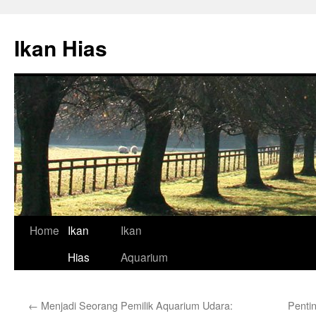
Skip
to
Ikan Hias
content
Home
Ikan
Ikan
Hias
Aquarium
←
Menjadi Seorang Pemilik Aquarium Udara:
Penti