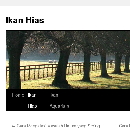
Skip
to
Ikan Hias
content
Home
Ikan
Ikan
Hias
Aquarium
←
Cara Mengatasi Masalah Umum yang Sering
Cara 