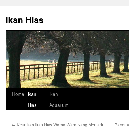
Skip
to
Ikan Hias
content
Home
Ikan
Ikan
Hias
Aquarium
←
Keunikan Ikan Hias Warna Warni yang Menjadi
Panduan