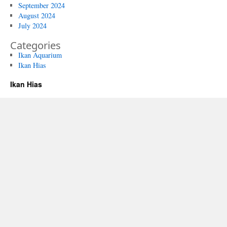
September 2024
August 2024
July 2024
Categories
Ikan Aquarium
Ikan Hias
Ikan Hias