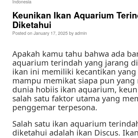
Indonesia
Keunikan Ikan Aquarium Teri
Diketahui
Posted on
January 17, 2025
by
admin
Apakah kamu tahu bahwa ada ban
aquarium terindah yang jarang dik
ikan ini memiliki kecantikan yang
mampu memikat siapa pun yang 
dunia hobiis ikan aquarium, keun
salah satu faktor utama yang me
penggemar terpesona.
Salah satu ikan aquarium terinda
diketahui adalah ikan Discus. Ikan