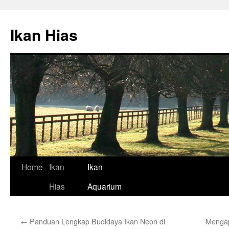
Skip
to
Ikan Hias
content
Home
Ikan
Ikan
Hias
Aquarium
←
Panduan Lengkap Budidaya Ikan Neon di
Mengap