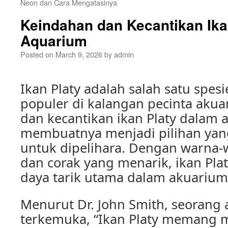
Neon dan Cara Mengatasinya
Keindahan dan Kecantikan Ika
Aquarium
Posted on
March 9, 2026
by
admin
Ikan Platy adalah salah satu spesi
populer di kalangan pecinta aku
dan kecantikan ikan Platy dalam
membuatnya menjadi pilihan yan
untuk dipelihara. Dengan warna-
dan corak yang menarik, ikan Pla
daya tarik utama dalam akuarium
Menurut Dr. John Smith, seorang 
terkemuka, “Ikan Platy memang m