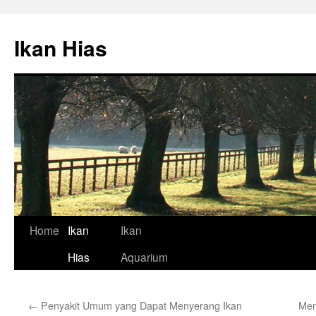
Skip
to
Ikan Hias
content
Home
Ikan
Ikan
Hias
Aquarium
←
Penyakit Umum yang Dapat Menyerang Ikan
Men