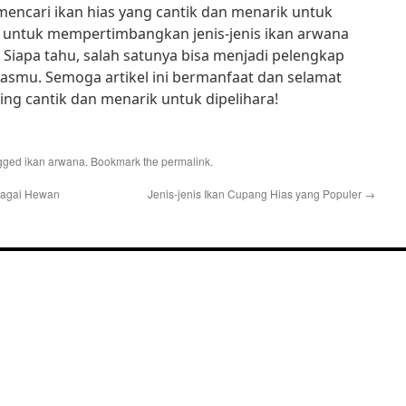
mencari ikan hias yang cantik dan menarik untuk
ya untuk mempertimbangkan jenis-jenis ikan arwana
. Siapa tahu, salah satunya bisa menjadi pelengkap
iasmu. Semoga artikel ini bermanfaat dan selamat
ing cantik dan menarik untuk dipelihara!
gged
ikan arwana
. Bookmark the
permalink
.
bagai Hewan
Jenis-jenis Ikan Cupang Hias yang Populer
→