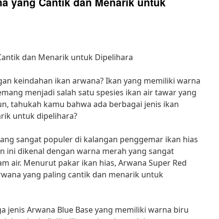
na yang Cantik dan Menarik untuk
Cantik dan Menarik untuk Dipelihara
ngan keindahan ikan arwana? Ikan yang memiliki warna
emang menjadi salah satu spesies ikan air tawar yang
un, tahukah kamu bahwa ada berbagai jenis ikan
ik untuk dipelihara?
 yang sangat populer di kalangan penggemar ikan hias
an ini dikenal dengan warna merah yang sangat
m air. Menurut pakar ikan hias, Arwana Super Red
rwana yang paling cantik dan menarik untuk
ga jenis Arwana Blue Base yang memiliki warna biru