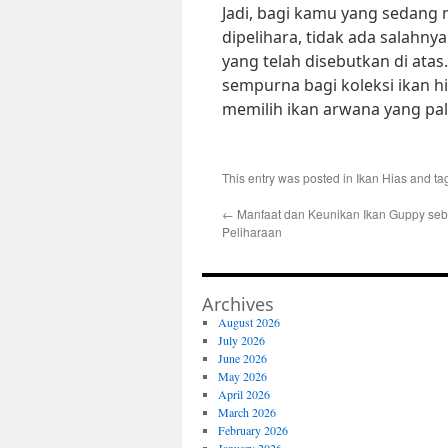
Jadi, bagi kamu yang sedang 
dipelihara, tidak ada salahn
yang telah disebutkan di atas
sempurna bagi koleksi ikan h
memilih ikan arwana yang pal
This entry was posted in
Ikan Hias
and ta
←
Manfaat dan Keunikan Ikan Guppy se
Peliharaan
Archives
August 2026
July 2026
June 2026
May 2026
April 2026
March 2026
February 2026