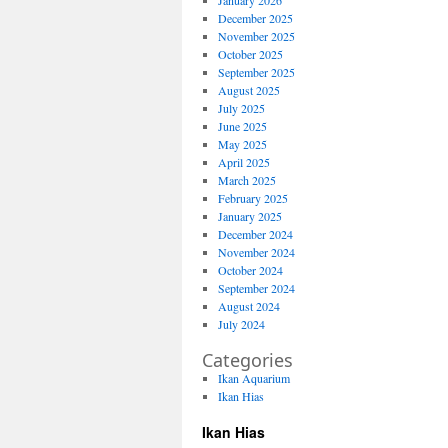
January 2026
December 2025
November 2025
October 2025
September 2025
August 2025
July 2025
June 2025
May 2025
April 2025
March 2025
February 2025
January 2025
December 2024
November 2024
October 2024
September 2024
August 2024
July 2024
Categories
Ikan Aquarium
Ikan Hias
Ikan Hias