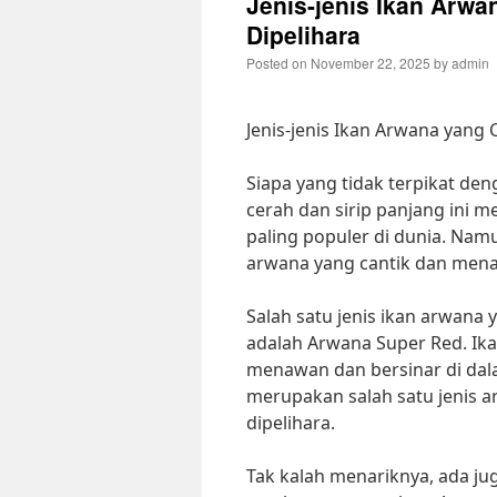
Jenis-jenis Ikan Arwa
Dipelihara
Posted on
November 22, 2025
by
admin
Jenis-jenis Ikan Arwana yang 
Siapa yang tidak terpikat de
cerah dan sirip panjang ini m
paling populer di dunia. Nam
arwana yang cantik dan menar
Salah satu jenis ikan arwana
adalah Arwana Super Red. Ik
menawan dan bersinar di dala
merupakan salah satu jenis a
dipelihara.
Tak kalah menariknya, ada ju