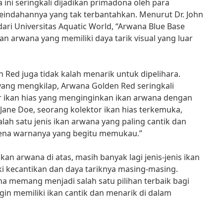
ni seringkali dijadikan primadona oleh para
keindahannya yang tak terbantahkan. Menurut Dr. John
 dari Universitas Aquatic World, “Arwana Blue Base
an arwana yang memiliki daya tarik visual yang luar
en Red juga tidak kalah menarik untuk dipelihara.
ang mengkilap, Arwana Golden Red seringkali
or ikan hias yang menginginkan ikan arwana dengan
Jane Doe, seorang kolektor ikan hias terkemuka,
lah satu jenis ikan arwana yang paling cantik dan
rena warnanya yang begitu memukau.”
 ikan arwana di atas, masih banyak lagi jenis-jenis ikan
ki kecantikan dan daya tariknya masing-masing.
na memang menjadi salah satu pilihan terbaik bagi
ngin memiliki ikan cantik dan menarik di dalam