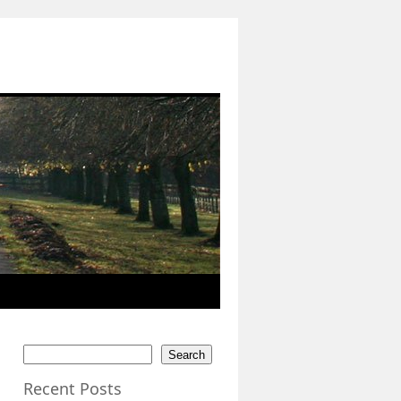
Search
Recent Posts