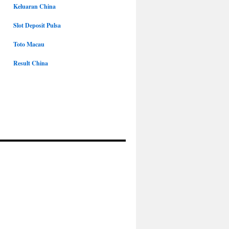
Keluaran China
Slot Deposit Pulsa
Toto Macau
Result China