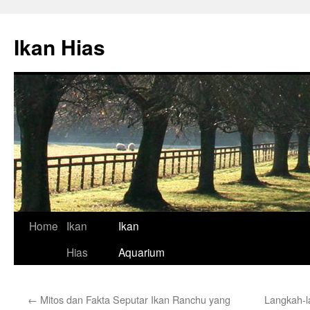
Skip
to
Ikan Hias
content
Home
Ikan
Ikan
Hias
Aquarium
←
Mitos dan Fakta Seputar Ikan Ranchu yang
Langkah-l