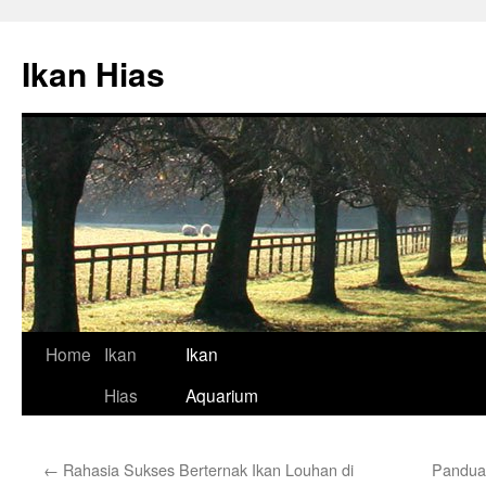
Skip
to
Ikan Hias
content
Home
Ikan
Ikan
Hias
Aquarium
←
Rahasia Sukses Berternak Ikan Louhan di
Pandua