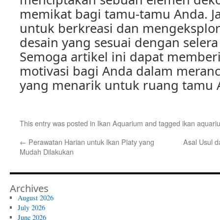
memikat bagi tamu-tamu Anda. Ja
untuk berkreasi dan mengeksplor
desain yang sesuai dengan selera
Semoga artikel ini dapat memberi
motivasi bagi Anda dalam meran
yang menarik untuk ruang tamu 
This entry was posted in
Ikan Aquarium
and tagged
ikan aquari
←
Perawatan Harian untuk Ikan Platy yang
Asal Usul 
Mudah Dilakukan
Archives
August 2026
July 2026
June 2026