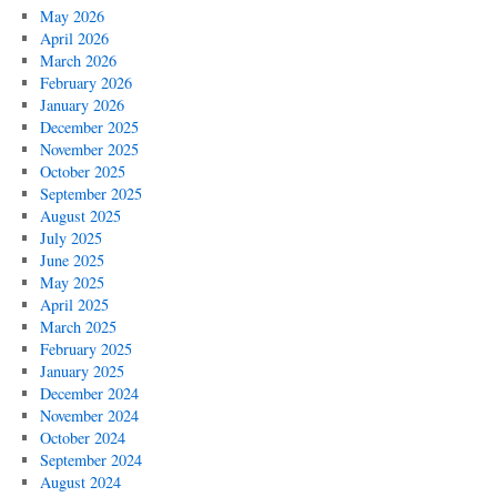
May 2026
April 2026
March 2026
February 2026
January 2026
December 2025
November 2025
October 2025
September 2025
August 2025
July 2025
June 2025
May 2025
April 2025
March 2025
February 2025
January 2025
December 2024
November 2024
October 2024
September 2024
August 2024