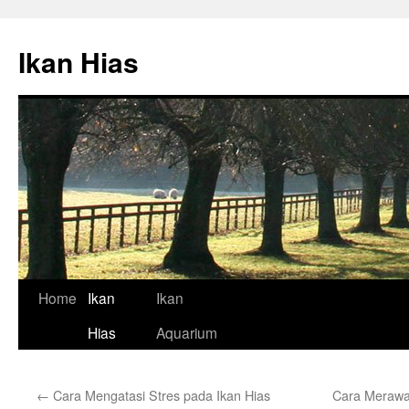
Skip
to
Ikan Hias
content
Home
Ikan
Ikan
Hias
Aquarium
←
Cara Mengatasi Stres pada Ikan Hias
Cara Merawa