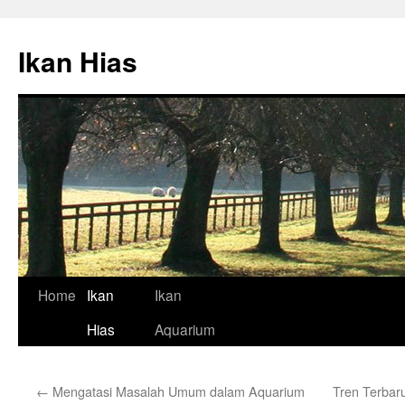
Skip
to
Ikan Hias
content
Home
Ikan
Ikan
Hias
Aquarium
←
Mengatasi Masalah Umum dalam Aquarium
Tren Terbar