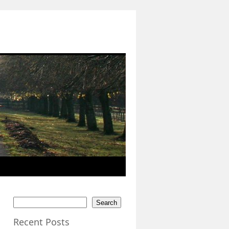
Search
Recent Posts