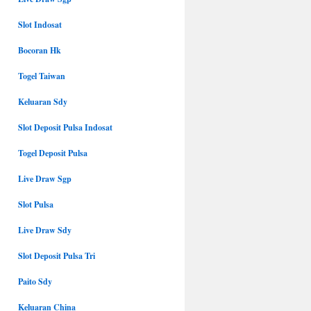
Slot Indosat
Bocoran Hk
Togel Taiwan
Keluaran Sdy
Slot Deposit Pulsa Indosat
Togel Deposit Pulsa
Live Draw Sgp
Slot Pulsa
Live Draw Sdy
Slot Deposit Pulsa Tri
Paito Sdy
Keluaran China