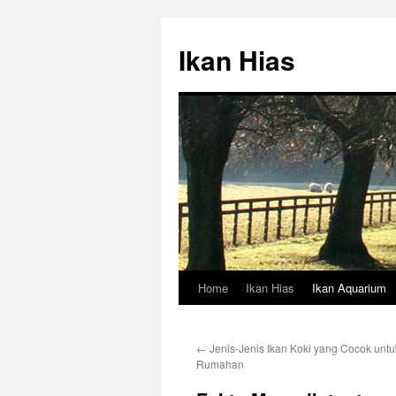
Skip
to
Ikan Hias
content
Home
Ikan Hias
Ikan Aquarium
←
Jenis-Jenis Ikan Koki yang Cocok unt
Rumahan