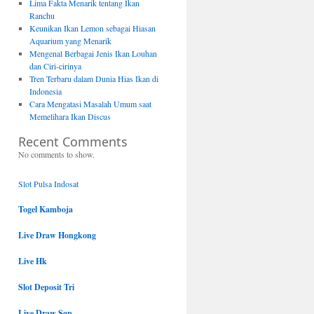
Lima Fakta Menarik tentang Ikan
Ranchu
Keunikan Ikan Lemon sebagai Hiasan
Aquarium yang Menarik
Mengenal Berbagai Jenis Ikan Louhan
dan Ciri-cirinya
Tren Terbaru dalam Dunia Hias Ikan di
Indonesia
Cara Mengatasi Masalah Umum saat
Memelihara Ikan Discus
Recent Comments
No comments to show.
Slot Pulsa Indosat
Togel Kamboja
Live Draw Hongkong
Live Hk
Slot Deposit Tri
Live Draw Sgp