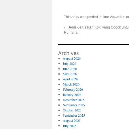
This entry was posted in
Ikan Aquarium
a
←
Jenis-Jenis Ikan Koki yang Cocok unt
Rumahan
Archives
August 2026
July 2026
June 2026
May 2026
April 2026
March 2026
February 2026
January 2026
December 2025
November 2025
October 2025
September 2025
August 2025
July 2025