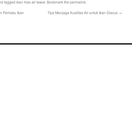
nd tagged
ikan hias air tawar
. Bookmark the
permalink
.
n Perilaku Ikan
Tips Menjaga Kualitas Air untuk Ikan Discus
→