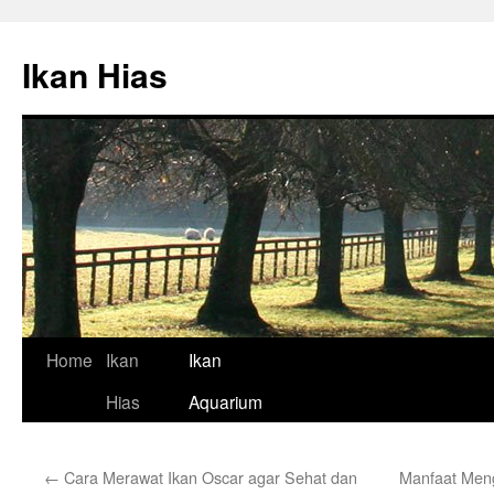
Skip
to
Ikan Hias
content
Home
Ikan
Ikan
Hias
Aquarium
←
Cara Merawat Ikan Oscar agar Sehat dan
Manfaat Men